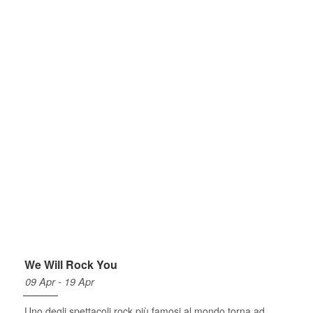
We Will Rock You
09 Apr - 19 Apr
Uno degli spettacoli rock più famosi al mondo torna ad