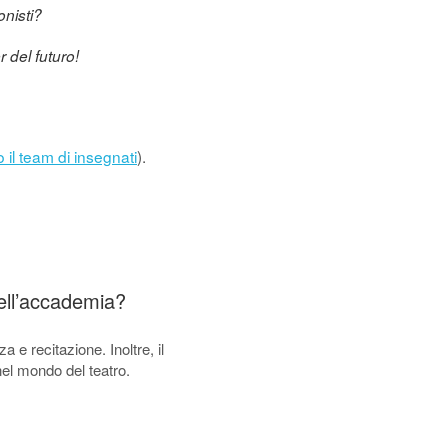
onisti?
r del futuro!
 il team di insegnati
).
dell’accademia?
 e recitazione. Inoltre, il
 nel mondo del teatro.