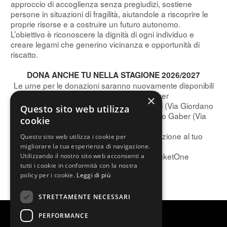
approccio di accoglienza senza pregiudizi, sostiene
persone in situazioni di fragilità, aiutandole a riscoprire le
proprie risorse e a costruire un futuro autonomo.
L’obiettivo è riconoscere la dignità di ogni individuo e
creare legami che generino vicinanza e opportunità di
riscatto.
DONA ANCHE TU NELLA STAGIONE 2026/2027
Le urne per le donazioni saranno nuovamente disponibili
a partire da settembre nei foyer
×
del Teatro Nazionale Italiana Assicurazioni (Via Giordano
Questo sito web utilizza
Rota 1, Milano) e del Teatro Lirico Giorgio Gaber (Via
cookie
Larga 14, Milano).
Online, puoi aggiungere 3 euro di donazione al tuo
Questo sito web utilizza i cookie per
acquisto su:
migliorare la tua esperienza di navigazione.
Teatro Nazionale | Teatro Lirico | TicketOne
Utilizzando il nostro sito web acconsenti a
Adesso tocca a voi!
tutti i cookie in conformità con la nostra
policy per i cookie.
Leggi di più
STRETTAMENTE NECESSARI
PERFORMANCE