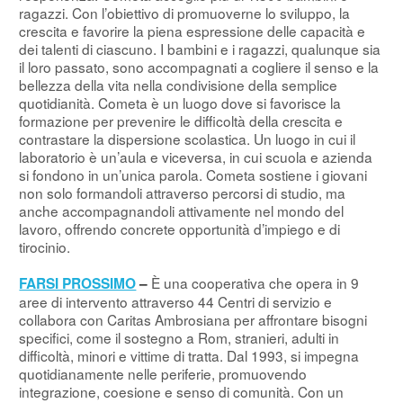
ragazzi. Con l’obiettivo di promuoverne lo sviluppo, la
crescita e favorire la piena espressione delle capacità e
dei talenti di ciascuno. I bambini e i ragazzi, qualunque sia
il loro passato, sono accompagnati a cogliere il senso e la
bellezza della vita nella condivisione della semplice
quotidianità. Cometa è un luogo dove si favorisce la
formazione per prevenire le difficoltà della crescita e
contrastare la dispersione scolastica. Un luogo in cui il
laboratorio è un’aula e viceversa, in cui scuola e azienda
si fondono in un’unica parola. Cometa sostiene i giovani
non solo formandoli attraverso percorsi di studio, ma
anche accompagnandoli attivamente nel mondo del
lavoro, offrendo concrete opportunità d’impiego e di
tirocinio.
È una cooperativa che opera in 9
FARSI PROSSIMO
–
aree di intervento attraverso 44 Centri di servizio e
collabora con Caritas Ambrosiana per affrontare bisogni
specifici, come il sostegno a Rom, stranieri, adulti in
difficoltà, minori e vittime di tratta. Dal 1993, si impegna
quotidianamente nelle periferie, promuovendo
integrazione, coesione e senso di comunità. Con un