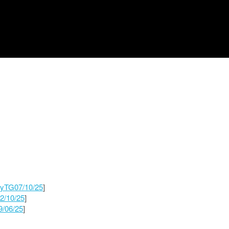
yTG07/10/25
]
02/10/25
]
/06/25
]