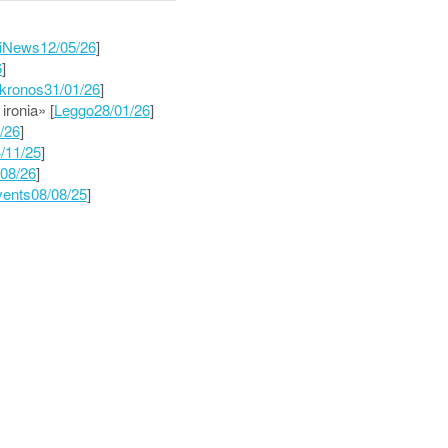
iNews12/05/26
]
6
]
kronos31/01/26
]
ironia» [
Leggo28/01/26
]
/26
]
/11/25
]
08/26
]
ents08/08/25
]