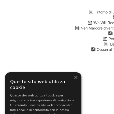
Il ritorno d
‘We Will Rock
Neri Marcorè diventa
Per 
‘Ba
Queen at Th
×
Questo sito web utilizza
cookie
Questo sito web utilizza i cookie per
migliorare la tua esperienza di navigazione.
Utilizzando il nostro sito web acconsenti a
tutti i cookie in conformità con la nostra