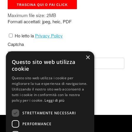
TRASCINA QUI O FAI CLICK
Maximum file size: 2MB
Formati accettati: jpeg, heic, PDF
Ho letto la
Privacy Policy
Captcha
If you are human, leave this field blank.
×
Questo sito web utilizza
cookie
Questo sito web utilizza i cookie per
migliorare la tua esperienza di navigazione.
INVIA
Utilizzando il nostro sito web acconsenti a
tutti i cookie in conformità con la nostra
policy per i cookie.
Leggi di più
STRETTAMENTE NECESSARI
PERFORMANCE