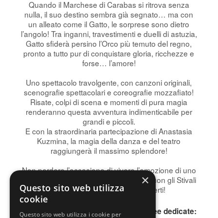
Quando il Marchese di Carabas si ritrova senza
nulla, il suo destino sembra già segnato… ma con
un alleato come il Gatto, le sorprese sono dietro
l’angolo! Tra inganni, travestimenti e duelli di astuzia,
Gatto sfiderà persino l’Orco più temuto del regno,
pronto a tutto pur di conquistare gloria, ricchezze e
forse… l’amore!
Uno spettacolo travolgente, con canzoni originali,
scenografie spettacolari e coreografie mozzafiato!
Risate, colpi di scena e momenti di pura magia
renderanno questa avventura indimenticabile per
grandi e piccoli.
E con la straordinaria partecipazione di Anastasia
Kuzmina, la magia della danza e del teatro
raggiungerà il massimo splendore!
Non perdere l’occasione di vivere l’emozione di uno
×
spettacolo unico e travolgente. Il Gatto con gli Stivali
Questo sito web utilizza
ti aspetta… pronto a sorprenderti!
cookie
Per informazioni, contattare le due linee dedicate:
Questo sito web utilizza i cookie per