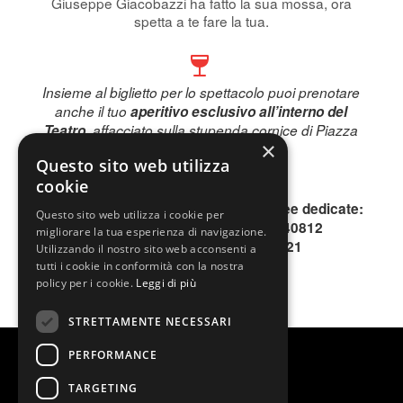
Giuseppe Giacobazzi ha fatto la sua mossa, ora
spetta a te fare la tua.
Insieme al biglietto per lo spettacolo puoi prenotare
anche il tuo
aperitivo esclusivo all’interno del
Teatro
, affacciato sulla stupenda cornice di Piazza
×
Piemonte.
Questo sito web utilizza
Prenota subito!
cookie
Per informazioni, contattare le due linee dedicate:
Questo sito web utilizza i cookie per
INFOLINE 0200640813 o 0200640812
migliorare la tua esperienza di navigazione.
SMS o WhatsApp 344.1996621
Utilizzando il nostro sito web acconsenti a
tutti i cookie in conformità con la nostra
policy per i cookie.
Leggi di più
STRETTAMENTE NECESSARI
PERFORMANCE
TARGETING