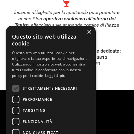
Insieme al biglietto per lo spettacolo puoi prenotare
anche il tuo
aperitivo esclusivo all’interno del
Teatro
, affacciato sulla stupenda cornice di Piazza
×
Piemonte.
Questo sito web utilizza
Prenota subito!
cookie
Per informazioni, contattare le due linee dedicate:
Questo sito web utilizza i cookie per
INFOLINE 0200640813 o 0200640812
migliorare la tua esperienza di navigazione.
SMS o WhatsApp 344.1996621
Utilizzando il nostro sito web acconsenti a
tutti i cookie in conformità con la nostra
policy per i cookie.
Leggi di più
STRETTAMENTE NECESSARI
PERFORMANCE
TARGETING
FUNZIONALITÀ
NON CLASSIFICATI