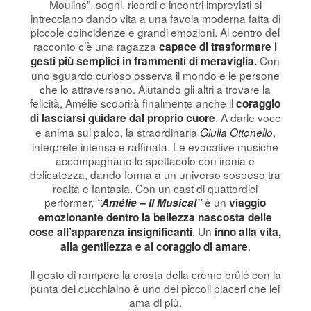
Moulins”, sogni, ricordi e incontri imprevisti si
intrecciano dando vita a una favola moderna fatta di
piccole coincidenze e grandi emozioni. Al centro del
racconto c’è una ragazza
capace di trasformare i
Con
gesti più semplici in frammenti di meraviglia.
uno sguardo curioso osserva il mondo e le persone
che lo attraversano. Aiutando gli altri a trovare la
felicità, Amélie scoprirà finalmente anche il
coraggio
. A darle voce
di lasciarsi guidare dal proprio cuore
e anima sul palco, la straordinaria
,
Giulia Ottonello
interprete intensa e raffinata. Le evocative musiche
accompagnano lo spettacolo con ironia e
delicatezza, dando forma a un universo sospeso tra
realtà e fantasia. Con un cast di quattordici
performer,
è un
“Amélie – Il Musical”
viaggio
emozionante dentro la bellezza nascosta delle
. Un
cose all’apparenza insignificanti
inno alla vita,
.
alla gentilezza e al coraggio di amare
Il gesto di rompere la crosta della crème brûlé con la
punta del cucchiaino è uno dei piccoli piaceri che lei
ama di più.