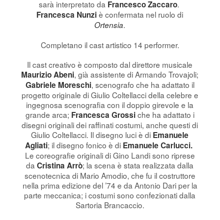
sarà interpretato da
.
Francesco Zaccaro
è confermata nel ruolo di
Francesca Nunzi
.
Ortensia
Completano il cast artistico 14 performer.
Il cast creativo è composto dal direttore musicale
, già assistente di Armando Trovajoli;
Maurizio Abeni
, scenografo che ha adattato il
Gabriele Moreschi
progetto originale di Giulio Coltellacci della celebre e
ingegnosa scenografia con il doppio girevole e la
grande arca;
che ha adattato i
Francesca Grossi
disegni originali dei raffinati costumi, anche questi di
Giulio Coltellacci. Il disegno luci è di
Emanuele
; il disegno fonico è di
Agliati
Emanuele Carlucci.
Le coreografie originali di Gino Landi sono riprese
da
; la scena è stata realizzata dalla
Cristina Arrò
scenotecnica di Mario Amodio, che fu il costruttore
nella prima edizione del ’74 e da Antonio Dari per la
parte meccanica; i costumi sono confezionati dalla
Sartoria Brancaccio.