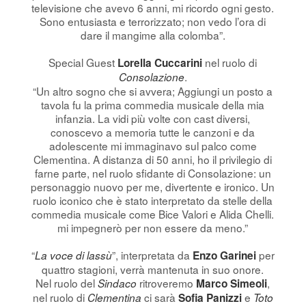
televisione che avevo 6 anni, mi ricordo ogni gesto.
Sono entusiasta e terrorizzato; non vedo l’ora di
dare il mangime alla colomba”.
Special Guest
nel ruolo di
Lorella Cuccarini
.
Consolazione
“Un altro sogno che si avvera; Aggiungi un posto a
tavola fu la prima commedia musicale della mia
infanzia. La vidi più volte con cast diversi,
conoscevo a memoria tutte le canzoni e da
adolescente mi immaginavo sul palco come
Clementina. A distanza di 50 anni, ho il privilegio di
farne parte, nel ruolo sfidante di Consolazione: un
personaggio nuovo per me, divertente e ironico. Un
ruolo iconico che è stato interpretato da stelle della
commedia musicale come Bice Valori e Alida Chelli.
mi impegnerò per non essere da meno.”
“
”, interpretata da
per
La voce di lassù
Enzo Garinei
quattro stagioni, verrà mantenuta in suo onore.
Nel ruolo del
ritroveremo
,
Sindaco
Marco Simeoli
nel ruolo di
ci sarà
e
Clementina
Sofia Panizzi
Toto