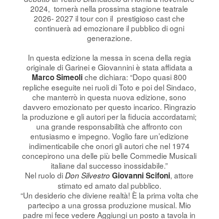
2024, tornerà nella prossima stagione teatrale
2026- 2027 il tour con il prestigioso cast che
continuerà ad emozionare il pubblico di ogni
generazione.
In questa edizione la messa in scena della regia
originale di Garinei e Giovannini è stata affidata a
che dichiara: “Dopo quasi 800
Marco Simeoli
repliche eseguite nei ruoli di Toto e poi del Sindaco,
che manterrò in questa nuova edizione, sono
davvero emozionato per questo incarico. Ringrazio
la produzione e gli autori per la fiducia accordatami;
una grande responsabilità che affronto con
entusiasmo e impegno. Voglio fare un’edizione
indimenticabile che onori gli autori che nel 1974
concepirono una delle più belle Commedie Musicali
italiane dal successo inossidabile.”
Nel ruolo di
, attore
Don Silvestro
Giovanni Scifoni
stimato ed amato dal pubblico.
“Un desiderio che diviene realtà! È la prima volta che
partecipo a una grossa produzione musical. Mio
padre mi fece vedere Aggiungi un posto a tavola in