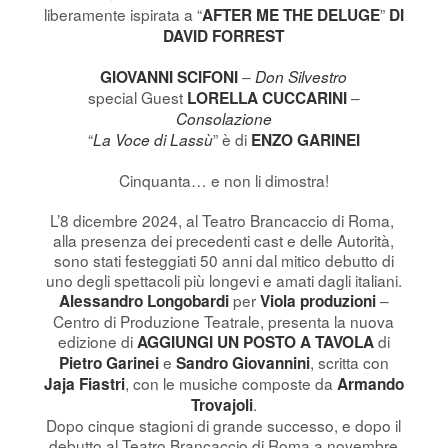
liberamente ispirata a “
”
AFTER ME THE DELUGE
DI
DAVID FORREST
–
GIOVANNI SCIFONI
Don Silvestro
special Guest
–
LORELLA CUCCARINI
Consolazione
“
” è di
La Voce di Lassù
ENZO GARINEI
Cinquanta… e non li dimostra!
L’8 dicembre 2024, al Teatro Brancaccio di Roma,
alla presenza dei precedenti cast e delle Autorità,
sono stati festeggiati 50 anni dal mitico debutto di
uno degli spettacoli più longevi e amati dagli italiani.
per
–
Alessandro Longobardi
Viola produzioni
Centro di Produzione Teatrale, presenta la nuova
edizione di
di
AGGIUNGI UN POSTO A TAVOLA
e
, scritta con
Pietro Garinei
Sandro Giovannini
, con le musiche composte da
Jaja Fiastri
Armando
.
Trovajoli
Dopo cinque stagioni di grande successo, e dopo il
debutto al Teatro Brancaccio di Roma a novembre