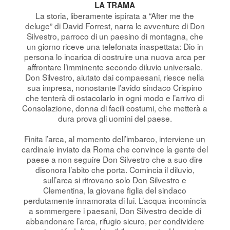
LA TRAMA
La storia, liberamente ispirata a “After me the
deluge” di David Forrest, narra le avventure di Don
Silvestro, parroco di un paesino di montagna, che
un giorno riceve una telefonata inaspettata: Dio in
persona lo incarica di costruire una nuova arca per
affrontare l’imminente secondo diluvio universale.
Don Silvestro, aiutato dai compaesani, riesce nella
sua impresa, nonostante l’avido sindaco Crispino
che tenterà di ostacolarlo in ogni modo e l’arrivo di
Consolazione, donna di facili costumi, che metterà a
dura prova gli uomini del paese.
Finita l’arca, al momento dell’imbarco, interviene un
cardinale inviato da Roma che convince la gente del
paese a non seguire Don Silvestro che a suo dire
disonora l’abito che porta. Comincia il diluvio,
sull’arca si ritrovano solo Don Silvestro e
Clementina, la giovane figlia del sindaco
perdutamente innamorata di lui. L’acqua incomincia
a sommergere i paesani, Don Silvestro decide di
abbandonare l’arca, rifugio sicuro, per condividere