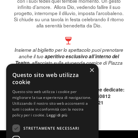
con i suoi fedeli quel terribile momento. Un gesto
infinito d’amore. Allora Dio, vedendo fallire il suo
progetto, interrompe il diluvio, imposta l’arcobaleno.
Si chiude su una tavola in festa celebrando il ritorno
alla serenità benedetta da Dio.
Insieme al biglietto per lo spettacolo puoi prenotare
anche il tuo
aperitivo esclusivo all’interno del
Teatro
, affacciato sulla stupenda cornice di Piazza
×
Piemonte.
Questo sito web utilizza
Prenota subito!
cookie
Per informazioni, contattare le due linee dedicate:
Questo sito web utilizza i cookie per
INFOLINE 0200640813 o 0200640812
migliorare la tua esperienza di navigazione.
SMS o WhatsApp 344.1996621
Utilizzando il nostro sito web acconsenti a
tutti i cookie in conformità con la nostra
policy per i cookie.
Leggi di più
STRETTAMENTE NECESSARI