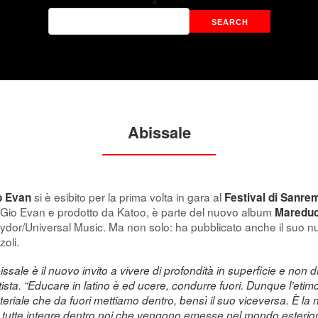
Abissale
si è esibito per la prima volta in gara al
o Evan
Festival di Sanre
Gio Evan e prodotto da Katoo, è parte del nuovo album
Mareduc
ydor/Universal Music. Ma non solo: ha pubblicato anche il suo nu
zoli.
issale è il nuovo invito a vivere di profondità in superficie e non d
rtista. “Educare in latino è ed ucere, condurre fuori. Dunque l’eti
eriale che da fuori mettiamo dentro, bensì il suo viceversa. È la
 tutte integre dentro noi che vengono emesse nel mondo esterior