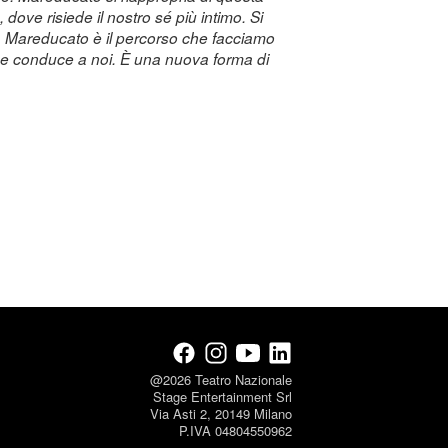
, dove risiede il nostro sé più intimo. Si
ro). Mareducato è il percorso che facciamo
he conduce a noi. È una nuova forma di
@2026 Teatro Nazionale
Stage Entertainment Srl
Via Asti 2, 20149 Milano
P.IVA 04804550962