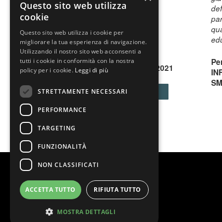
Questo sito web utilizza
def
cookie
par
qua
Questo sito web utilizza i cookie per
edu
migliorare la tua esperienza di navigazione.
Utilizzando il nostro sito web acconsenti a
Per
tutti i cookie in conformità con la nostra
06 Dic - 07 Dic 2021
policy per i cookie.
Leggi di più
IN
SM
STRETTAMENTE NECESSARI
BIGLIETTI
PERFORMANCE
TARGETING
FUNZIONALITÀ
NON CLASSIFICATI
ACCETTA TUTTO
RIFIUTA TUTTO
MOSTRA DETTAGLI