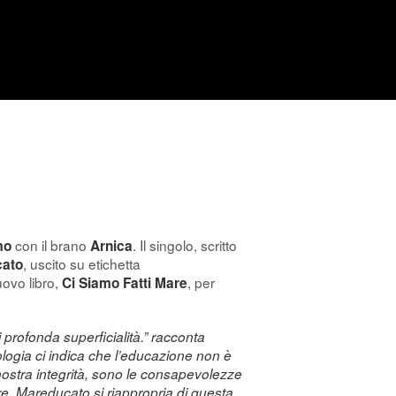
con il brano
. Il singolo, scritto
mo
Arnica
, uscito su etichetta
ato
ovo libro,
, per
Ci Siamo Fatti Mare
i profonda superficialità.” racconta
mologia ci indica che l’educazione non è
 nostra integrità, sono le consapevolezze
e. Mareducato si riappropria di questa