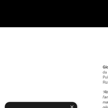
Gi
da 
Pol
Riz
“Ab
l’a
mat
×
già