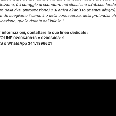
inizione, è il coraggio di ricondurre noi stessi fino all’abisso fondo
te dalla riva, (introspezione) e si arriva all’abisso (mantra alleg
ndo scegliamo il cammino della conoscenza, della profondità c
cazione, quella dettata dall’infinito.”
 informazioni, contattare le due linee dedicate:
FOLINE 0200640813 o 0200640812
S o WhatsApp 344.1996621