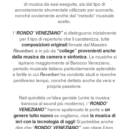
di musica da essi eseguita, sia dal tipo di
accostamento strumentale utilizzato per suonarla,
nonché ovviamente anche dal “metodo” musicale
scelto.
I “
si distinguono inizialmente
RONDO’ VENEZIANO”
per il tipo di repertorio che li caratterizza, tutte
firmate dal Maestro
composizioni originali
, e in più da
Reverberi
“collage” provenienti anche
. Le musiche si
dalla musica da camera e sinfonica
ispirano maggiormente al Barocco Veneziano,
periodo musicale italiano particolarmente splendido
e fertile in cui
i ha condotto studi e ricerche
Reverber
perdiverso tempo, nonché dettato anche da vera e
propria passione.
Nati quindida un’idea geniale (unire la musica
barocca al sound più moderno), i “
RONDO’
hanno spalancato le porte a
VENEZIANO”
un
se vogliamo, cioè
genere tutto nuovo
la musica di
Si potrebbe anche
ieri con la tecnologia di oggi!
dire che “
, per citare il loro
RONDO’ VENEZIANO”