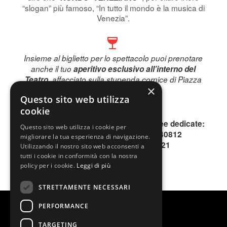
“slogan” più famoso, “In tutto il mondo è la musica di
Venezia”.
Insieme al biglietto per lo spettacolo puoi prenotare
anche il tuo
aperitivo esclusivo all’interno del
Teatro
, affacciato sulla stupenda cornice di Piazza
×
Piemonte.
Questo sito web utilizza
Prenota subito!
cookie
Per informazioni, contattare le due linee dedicate:
Questo sito web utilizza i cookie per
INFOLINE 0200640813 o 0200640812
migliorare la tua esperienza di navigazione.
SMS o WhatsApp 344.1996621
Utilizzando il nostro sito web acconsenti a
tutti i cookie in conformità con la nostra
policy per i cookie.
Leggi di più
STRETTAMENTE NECESSARI
PERFORMANCE
TARGETING