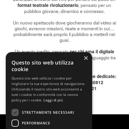
, pensato per un
format teatrale rivoluzionario
pubblico giovane, dinamico e connesso.
Un nuovo spettacolo dove giocheranno dal video ai
giochi, avranno missioni, risate e momenti in cui…
probabilmente sarà proprio il pubblico a metterli nei
guai.
Un evento inedito, pensato
per chi ama il digitale
×
. Un nuovo linguaggio tra
ma vuole viverlo dal vivo
Questo sito web utilizza
palco e schermo.
cookie
Per informazioni, contattare le due linee dedicate:
Questo sito web utilizza i cookie per
INFOLINE 0200640813 o 0200640812
migliorare la tua esperienza di navigazione.
SMS o WhatsApp 344.1996621
Utilizzando il nostro sito web acconsenti a
tutti i cookie in conformità con la nostra
policy per i cookie.
Leggi di più
STRETTAMENTE NECESSARI
PERFORMANCE