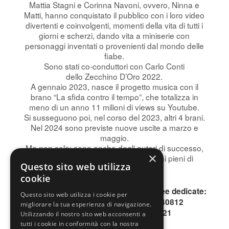
Mattia Stagni e Corinna Navoni, ovvero, Ninna e
Matti, hanno conquistato il pubblico con i loro video
divertenti e coinvolgenti, momenti della vita di tutti i
giorni e scherzi, dando vita a miniserie con
personaggi inventati o provenienti dal mondo delle
fiabe.
Sono stati co-conduttori con Carlo Conti
dello Zecchino D’Oro 2022.
A gennaio 2023, nasce il progetto musica con il
brano “La sfida contro il tempo”, che totalizza in
meno di un anno 11 milioni di views su Youtube.
Si susseguono poi, nel corso del 2023, altri 4 brani.
Nel 2024 sono previste nuove uscite a marzo e
maggio.
Ma non solo: sono anche degli autori di successo,
×
che hanno scritto tre libri per bambini pieni di
Questo sito web utilizza
avventure.
cookie
Per informazioni, contattare le due linee dedicate:
Questo sito web utilizza i cookie per
INFOLINE 0200640813 o 0200640812
migliorare la tua esperienza di navigazione.
SMS o WhatsApp 344.1996621
Utilizzando il nostro sito web acconsenti a
tutti i cookie in conformità con la nostra