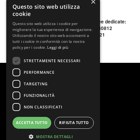
×
Piemonte.
Questo sito web utilizza
Prenota subito!
cookie
Per informazioni, contattare le due linee dedicate:
Questo sito web utilizza i cookie per
INFOLINE 0200640813 o 0200640812
migliorare la tua esperienza di navigazione.
SMS o WhatsApp 344.1996621
Utilizzando il nostro sito web acconsenti a
tutti i cookie in conformità con la nostra
policy per i cookie.
Leggi di più
STRETTAMENTE NECESSARI
PERFORMANCE
TARGETING
FUNZIONALITÀ
NON CLASSIFICATI
ACCETTA TUTTO
RIFIUTA TUTTO
@2026 Teatro Nazionale
Stage Entertainment Srl
MOSTRA DETTAGLI
Via Asti 2, 20149 Milano