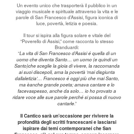
Un evento unico che trasporterà il pubblico in un
viaggio musicale e spirituale attraverso la vita e le
parole di San Francesco d’Assisi, figura iconica di
luce, povertà, letizia e poesia.
Il tour si ispira alla figura solare e vitale del
“Poverello di Assisi,” come racconta lo stesso
Branduardi:
“
La vita di San Francesco d’Assisi é quella di un
uomo che diventa Santo… un uomo (e quindi un
Santo)che sceglie la gioia di vivere, la raccomanda
ai suoi discepoli, ama la povertà ‘mai disgiunta
dallaletizia’… Francesco é oggi più che mai Santo,
ma èanche grande poeta; amava cantare e lo
facevaspesso, anche da solo… io ho provato a
ridare voce alle sue parole perché si possa di nuovo
.”
cantarle
Il Cantico sarà un’occasione per rivivere la
profondità degli scritti francescani e lasciarsi
ispirare dai temi contemporanei che San