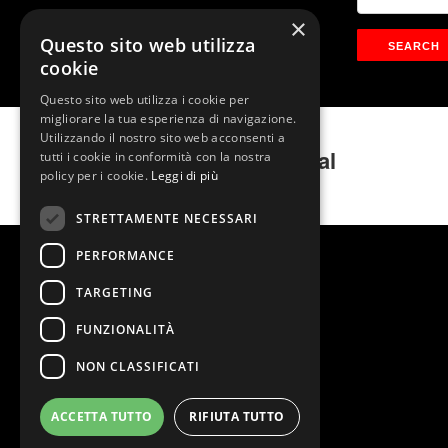
×
Questo sito web utilizza
cookie
Questo sito web utilizza i cookie per
migliorare la tua esperienza di navigazione.
Utilizzando il nostro sito web acconsenti a
Sister Act – Il Musical
tutti i cookie in conformità con la nostra
policy per i cookie.
Leggi di più
STRETTAMENTE NECESSARI
PERFORMANCE
TARGETING
FUNZIONALITÀ
NON CLASSIFICATI
ACCETTA TUTTO
RIFIUTA TUTTO
@2026 Teatro Nazionale
Stage Entertainment Srl