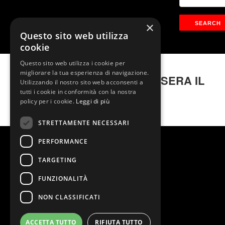
×
Questo sito web utilizza
cookie
Questo sito web utilizza i cookie per
migliorare la tua esperienza di navigazione.
LA FEBBRE DEL SABATO SERA IL
Utilizzando il nostro sito web acconsenti a
MUSICAL
tutti i cookie in conformità con la nostra
policy per i cookie.
Leggi di più
STRETTAMENTE NECESSARI
PERFORMANCE
TARGETING
FUNZIONALITÀ
NON CLASSIFICATI
ACCETTA TUTTO
RIFIUTA TUTTO