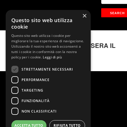
×
Questo sito web utilizza
cookie
Questo sito web utilizza i cookie per
migliorare la tua esperienza di navigazione.
LA FEBBRE DEL SABATO SERA IL
Utilizzando il nostro sito web acconsenti a
MUSICAL
tutti i cookie in conformità con la nostra
policy per i cookie.
Leggi di più
STRETTAMENTE NECESSARI
PERFORMANCE
TARGETING
FUNZIONALITÀ
NON CLASSIFICATI
ACCETTA TUTTO
RIFIUTA TUTTO