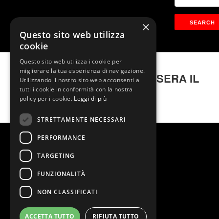
×
Questo sito web utilizza
cookie
Questo sito web utilizza i cookie per
migliorare la tua esperienza di navigazione.
LA FEBBRE DEL SABATO SERA IL
Utilizzando il nostro sito web acconsenti a
MUSICAL
tutti i cookie in conformità con la nostra
policy per i cookie.
Leggi di più
STRETTAMENTE NECESSARI
PERFORMANCE
TARGETING
FUNZIONALITÀ
NON CLASSIFICATI
ACCETTA TUTTO
RIFIUTA TUTTO