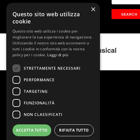
×
Questo sito web utilizza
cookie
Questo sito web utilizza i cookie per
migliorare la tua esperienza di navigazione.
Utilizzando il nostro sito web acconsenti a
I Tre Moschettieri – Il Musical
tutti i cookie in conformità con la nostra
policy per i cookie.
Leggi di più
STRETTAMENTE NECESSARI
PERFORMANCE
TARGETING
FUNZIONALITÀ
NON CLASSIFICATI
ACCETTA TUTTO
RIFIUTA TUTTO
@2026 Teatro Nazionale
Stage Entertainment Srl