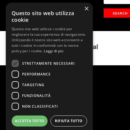
×
Questo sito web utilizza
cookie
Questo sito web utilizza i cookie per
migliorare la tua esperienza di navigazione.
Utilizzando il nostro sito web acconsenti a
Happy Days Il Musical
tutti i cookie in conformità con la nostra
policy per i cookie.
Leggi di più
STRETTAMENTE NECESSARI
PERFORMANCE
TARGETING
FUNZIONALITÀ
NON CLASSIFICATI
ACCETTA TUTTO
RIFIUTA TUTTO
@2026 Teatro Nazionale
Stage Entertainment Srl