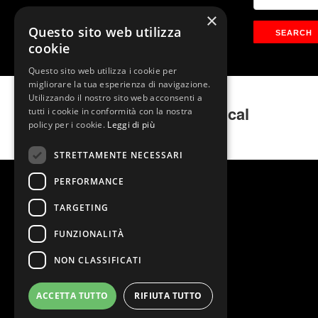
×
Questo sito web utilizza
cookie
Questo sito web utilizza i cookie per
migliorare la tua esperienza di navigazione.
Utilizzando il nostro sito web acconsenti a
FLASHDANCE Il Musical
tutti i cookie in conformità con la nostra
policy per i cookie.
Leggi di più
STRETTAMENTE NECESSARI
PERFORMANCE
TARGETING
FUNZIONALITÀ
NON CLASSIFICATI
ACCETTA TUTTO
RIFIUTA TUTTO
@2026 Teatro Nazionale
Stage Entertainment Srl