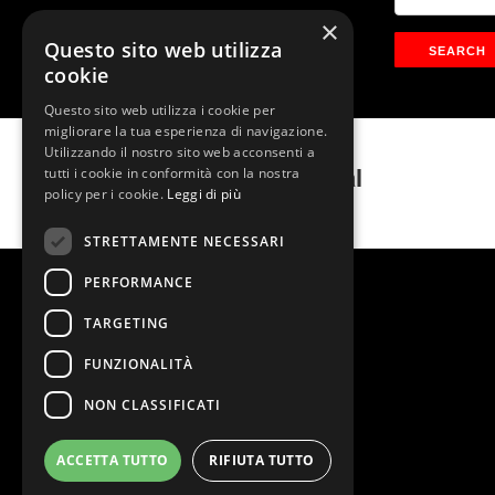
×
Questo sito web utilizza
cookie
Questo sito web utilizza i cookie per
migliorare la tua esperienza di navigazione.
Utilizzando il nostro sito web acconsenti a
Cinderella Il Musical
tutti i cookie in conformità con la nostra
policy per i cookie.
Leggi di più
STRETTAMENTE NECESSARI
PERFORMANCE
TARGETING
FUNZIONALITÀ
NON CLASSIFICATI
ACCETTA TUTTO
RIFIUTA TUTTO
@2026 Teatro Nazionale
Stage Entertainment Srl