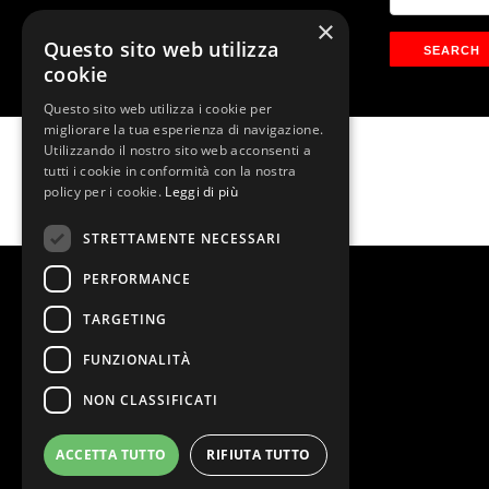
×
Questo sito web utilizza
cookie
Questo sito web utilizza i cookie per
migliorare la tua esperienza di navigazione.
Utilizzando il nostro sito web acconsenti a
Chicago Il Musical
tutti i cookie in conformità con la nostra
policy per i cookie.
Leggi di più
STRETTAMENTE NECESSARI
PERFORMANCE
TARGETING
FUNZIONALITÀ
NON CLASSIFICATI
ACCETTA TUTTO
RIFIUTA TUTTO
@2026 Teatro Nazionale
Stage Entertainment Srl