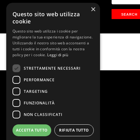
×
Questo sito web utilizza
cookie
Questo sito web utilizza i cookie per
migliorare la tua esperienza di navigazione.
Utilizzando il nostro sito web acconsenti a
Chicago Il Musical
tutti i cookie in conformità con la nostra
policy per i cookie.
Leggi di più
STRETTAMENTE NECESSARI
PERFORMANCE
TARGETING
FUNZIONALITÀ
NON CLASSIFICATI
ACCETTA TUTTO
RIFIUTA TUTTO
@2026 Teatro Nazionale
Stage Entertainment Srl