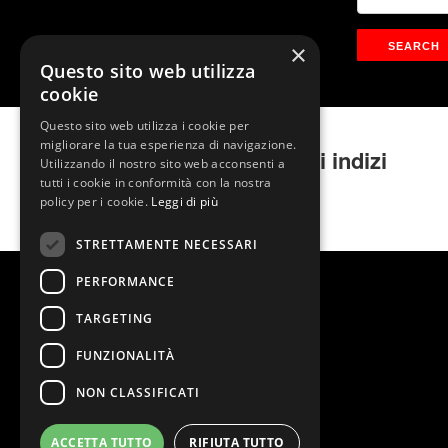
×
Questo sito web utilizza
cookie
Questo sito web utilizza i cookie per
migliorare la tua esperienza di navigazione.
Ale Della Giusta – Tutti gli indizi
Utilizzando il nostro sito web acconsenti a
portano qui
tutti i cookie in conformità con la nostra
policy per i cookie.
Leggi di più
STRETTAMENTE NECESSARI
PERFORMANCE
TARGETING
FUNZIONALITÀ
NON CLASSIFICATI
ACCETTA TUTTO
RIFIUTA TUTTO