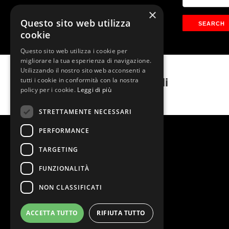
×
Questo sito web utilizza
cookie
Questo sito web utilizza i cookie per
migliorare la tua esperienza di navigazione.
Utilizzando il nostro sito web acconsenti a
7 spose per 7 fratelli
tutti i cookie in conformità con la nostra
policy per i cookie.
Leggi di più
STRETTAMENTE NECESSARI
PERFORMANCE
TARGETING
FUNZIONALITÀ
NON CLASSIFICATI
ACCETTA TUTTO
RIFIUTA TUTTO
@2026 Teatro Nazionale
Stage Entertainment Srl